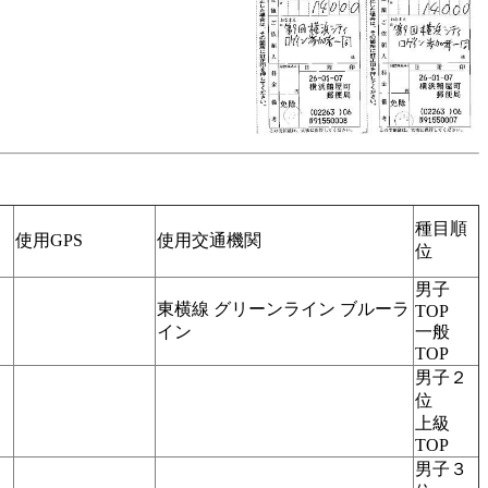
種目順
使用GPS
使用交通機関
位
男子
東横線 グリーンライン ブルーラ
TOP
イン
一般
TOP
男子２
位
上級
TOP
男子３