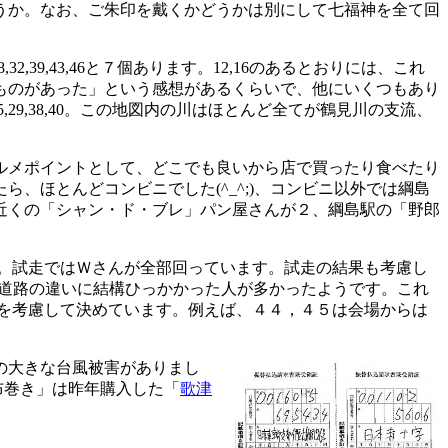
うか。なお、ご朱印を戴くかどうかは別にして七福神を全て回
9,43,46と７個あります。12,16のあるとおりには、これ
ものがあった」という感想があるくらいで、他にいくつもあり
29,38,40。この地図内の川はほとんど全てが鶴見川の支流、
ルメポイントとして、どこでも良いから店で買ったり食べたり
、ほとんどコンビニでした(^_^;)、コンビニ以外では綱島
近くの「シャン・ド・ブレ」パン屋さんが２、綱島駅の「野郎
す。試走ではＷさんが全部回っています。試走の結果も考慮し
の道路の違いに結構ひっかかった人が多かったようです。これ
を考慮して決めています。例えば、４４，４５は会場からは
の大きな台風被害がありまし
布巻き」は昨年購入した「
歌津