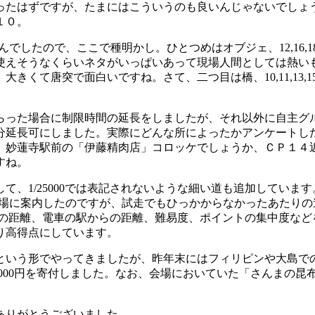
ったはずですが、たまにはこういうのも良いんじゃないでしょ
１０。
で、ここで種明かし。ひとつめはオブジェ、12,16,18,32,3
に使えそうなくらいネタがいっぱいあって現場人間としては熱い
て唐突で面白いですね。さて、二つ目は橋、10,11,13,15,
った場合に制限時間の延長をしましたが、それ以外に自主グ
延長可にしました。実際にどんな所によったかアンケートしたら
、妙蓮寺駅前の「伊藤精肉店」コロッケでしょうか、ＣＰ１４
すね。
、1/25000では表記されないような細い道も追加していま
会場に案内したのですが、試走でもひっかからなかったあたり
らの距離、電車の駅からの距離、難易度、ポイントの集中度など
り高得点にしています。
いう形でやってきましたが、昨年末にはフィリピンや大島で
,000円を寄付しました。なお、会場においていた「さんまの昆
ありがとうございました。