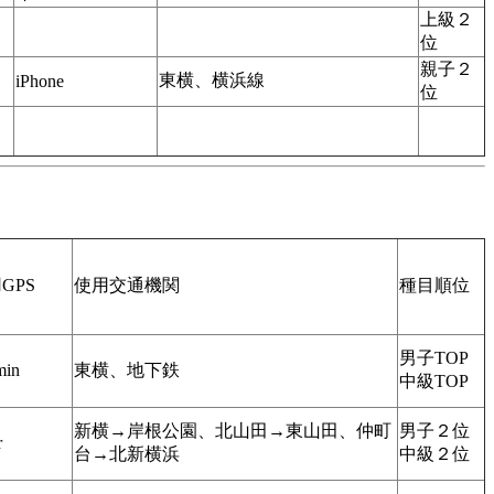
上級２
位
親子２
東横、横浜線
iPhone
位
GPS
使用交通機関
種目順位
男子TOP
min
東横、地下鉄
中級TOP
新横→岸根公園、北山田→東山田、仲町
男子２位
r
台→北新横浜
中級２位