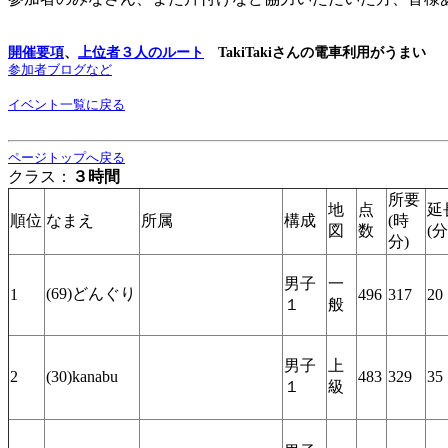
開催要項
、
上位者３人のルート
TakiTakiさんの電車利用がうまい
参加者ブログなど
イベント一覧に戻る
ページトップへ戻る
クラス：
３時間
所要
地
点
延
順位
なまえ
所属
構成
(時
図
数
(分
分)
男子
一
(69)どんぐり
1
496
317
20
１
般
男子
上
2
(30)kanabu
483
329
35
１
級