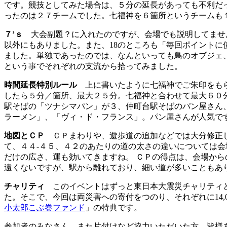
です。競技としてみた場合は、５分の延長があっても不利だ
ったのは２７チームでした。七福神を６箇所というチームも
７’ｓ
大会副題？に入れたのですが、会場でも説明してませんでしたの
以外にもありました。また、18のところも「毎回ポイント
ました。単独であったのでは、なんといっても鳥のオブジェ、大きく
という事でそれぞれの支流から拾ってみました。
時間延長特別ルール
上に書いたように七福神でご朱印をもら
したら５分／箇所、最大２５分。七福神と合わせて最大６０分
駅そばの「ツナシマパン」が３、仲町台駅そばのパン屋さん
ラーメン」、「ヴィ・ド・フランス」。パン屋さんが人気で
地図とＣＰ
ＣＰまわりや、遊歩道の追加などでは大分修正して
て、４４-４５、４２のあたりの道の太さの違いについては
だけの広さ、運も効いてきますね。 ＣＰの得点は、会場か
遠くないですが、駅から離れており、細い道が多いこともあ
チャリティ
このイベントはずっと東日本大震災チャリティと
た。そこで、今回は両災害への寄付をつのり、それぞれに14
小太郎こぶ巻ファンド
」の特典です。
参加者のみなさん、また片付けなど協力いただいた方、皆様