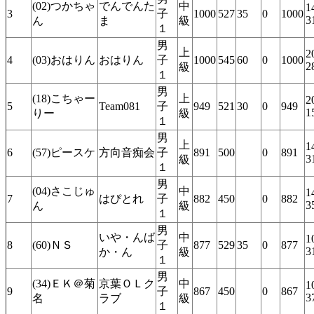
(02)つかちゃ
でんでんた
中
1
3
子
1000
527
35
0
1000
3
ん
ま
級
１
男
上
2
4
(03)おはりん
おはりん
子
1000
545
60
0
1000
2
級
１
男
(18)こちゃー
上
2
5
Team081
子
949
521
30
0
949
1
りー
級
１
男
上
1
6
(57)ピースケ
方向音痴会
子
891
500
0
891
3
級
１
男
(04)さこじゅ
中
1
7
はぴとれ
子
882
450
0
882
3
ん
級
１
男
いや・んば
中
1
8
(60)ＮＳ
子
877
529
35
0
877
3
か・ん
級
１
男
(34)ＥＫ＠菊
京葉ＯＬク
中
1
9
子
867
450
0
867
3
名
ラブ
級
１