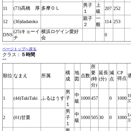
男子
上
(73)高橋 厚
多摩ＯＬ
11
207
252
１
級
親子
一
12
(36)dadatoko
114
253
２
般
(25)キョーイ
横浜ロゲイン愛好
DNS
0
チ
会
ページトップへ戻る
クラス：
５時間
""
所
構
地
要
延長
減
CP
順位
なまえ
所属
点数
得点
成
図
(時
(分)
点
分)
男
中
1
1
(44)TakiTaki
ふるはうす
子
1000
457
0
1000
3
級
１
男
中
1
2
(01)甘栗
子
1000
505
30
0
1000
3
級
１
男