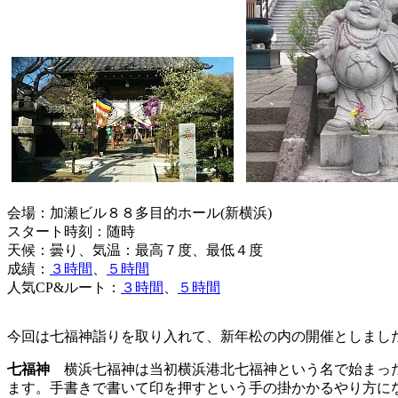
会場：加瀬ビル８８多目的ホール(新横浜)
スタート時刻：随時
天候：曇り、気温：最高７度、最低４度
成績：
３時間
、
５時間
人気CP&ルート：
３時間
、
５時間
今回は七福神詣りを取り入れて、新年松の内の開催としまし
七福神
横浜七福神は当初横浜港北七福神という名で始まった
ます。手書きで書いて印を押すという手の掛かかるやり方に