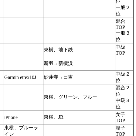
位
一般２
位
混合
TOP
一般３
位
中級
東横、地下鉄
TOP
新羽→新横浜
中級２
妙蓮寺→日吉
Garmin etrex10J
位
混合２
位
東横、グリーン、ブルー
中級３
位
女子
東横、JR
iPhone
TOP
東横、ブルーラ
親子
イン
TOP