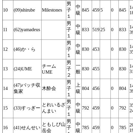
男
中
1
10
(09)shirube
Milestones
子
845
459
5
0
845
1
級
１
男
中
1
11
(62)yamadeus
子
833
519
25
0
833
3
級
１
男
中
1
12
(46)か・ら
子
830
453
0
830
3
級
１
男
一
チーム
1
13
(24)UME
子
830
455
0
830
3
般
UME
２
男
(47)バッチ収
上
1
14
木酔会
子
804
456
0
804
3
集家
級
１
男
とれいるざ
中
3
15
(33)すっぎー
子
792
459
0
792
2
んまい
級
１
男
ともしび山
中
2
16
(41)せんせい
子
785
459
0
785
1
岳会
級