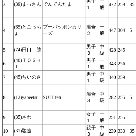
男子
一
(39)まっさん
でんでんたま
3
472
259
35
１
般
(65)とごっち
プーバッポンカリ
混合
一
4
447
304
5
ょ
ーズ
２
般
男子
中
(74)田口 勝
5
428
245
３
級
(40)ＴＯＳＨ
男子
一
6
343
256
Ｉ
１
般
男子
中
(45)ちいのさ
7
340
259
１
級
混合
中
8
(12)yabeetsu
SUIT-feti
282
255
5
３
級
女子
一
(35)さわ
9
251
255
１
般
親子
中
(31)駿遼
10
239
333
35
３
級