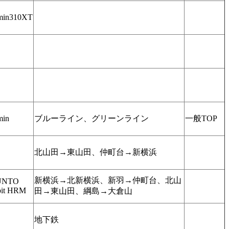
min310XT
min
ブルーライン、グリーンライン
一般TOP
北山田→東山田、仲町台→新横浜
新横浜→北新横浜、新羽→仲町台、北山
UNTO
it HRM
田→東山田、綱島→大倉山
地下鉄