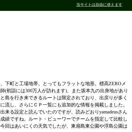
当サイトは自由に使えます
、下町と工場地帯。とってもフラットな地形。標高ZEROメ
(初詣には300万人が訪れます)、また坂本九の出身地があり
島と島を行き来できるルートは限定されており、出戻りが多く
前に流し、さらにＣＰ一覧にも追加的な情報を掲載しました。
る設定と読んでいたのですが、読みどおりyamadeusさん
い成績ですね。ルート・ビューワーでチームを指定して比較し
。今回はあいにくの天気でしたが、東扇島東公園や浮島公園は