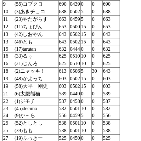
9
(55)コブクロ
690
0439
0
0
690
10
(3)あきチョコ
688
0502
5
0
688
11
(23)やたがらす
663
0459
5
0
663
12
(11)ちょびん
653
0500
15
0
653
13
(42)しおやん
643
0502
15
0
643
13
(46)とも
643
0502
15
0
643
15
(17)taratan
632
0444
0
0
632
16
(33)るぅ
625
0510
10
0
625
16
(21)じんろ
625
0510
10
0
625
18
(2)ニャッキ！
613
0506
5
30
643
19
(48)かよっち
603
0502
15
0
603
19
(58)大平 剛史
603
0502
15
0
603
21
(6)太腹熊猫
589
0449
0
0
589
22
(1)ジモチー
587
0458
0
0
587
23
(45)decimo
582
0501
10
0
582
24
(9)か～ら
556
0459
5
0
556
25
(52)としとし
538
0501
10
0
538
25
(39)もも
538
0501
10
0
538
27
(19)ふっきー
525
0450
0
0
525