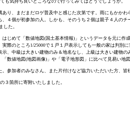
とても気持ち良いところなので行ってみてはどうでしょうか。
結構あり、まだまだロゲ普及中と感じた次第です。雨にもかかわ
ち、４個が初参加の人。しかも、そのうち２個は親子４人のチー
しました。
、はじめて「数値地図(国土基本情報)」というデータを元に作
実際のところ1/25000で１戸１戸表示しても一般の家は判別
表示、中級は大きい建物のみ＆地名なし、上級は大きい建物の
「数値地図(地図画像)」や「電子地形図」に比べて見易い地
た。参加者のみなさん、また片付けなど協力いただいた方、皆
以下の３箇所に寄附いたしました。