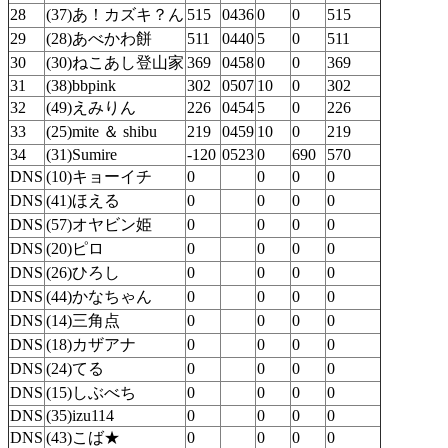
28
(37)あ！カズキ？ん
515
0436
0
0
515
29
(28)あべかわ餅
511
0440
5
0
511
30
(30)ねこあし登山家
369
0458
0
0
369
31
(38)bbpink
302
0507
10
0
302
32
(49)えみりん
226
0454
5
0
226
33
(25)mite ＆ shibu
219
0459
10
0
219
34
(31)Sumire
-120
0523
0
690
570
DNS
(10)キョーイチ
0
0
0
0
DNS
(41)ほえる
0
0
0
0
DNS
(57)オヤビン姫
0
0
0
0
DNS
(20)ピロ
0
0
0
0
DNS
(26)ひろし
0
0
0
0
DNS
(44)かなちゃん
0
0
0
0
DNS
(14)三角点
0
0
0
0
DNS
(18)カザアナ
0
0
0
0
DNS
(24)てる
0
0
0
0
DNS
(15)しぶべち
0
0
0
0
DNS
(35)izu114
0
0
0
0
DNS
(43)こば★
0
0
0
0