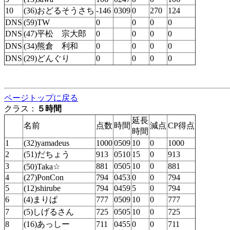
10
(36)おどるそうさち
-146
0309
0
270
124
DNS
(59)TW
0
0
0
0
DNS
(47)平松 宗大郎
0
0
0
0
DNS
(34)熊倉 利和
0
0
0
0
DNS
(29)どんぐり
0
0
0
0
ページトップに戻る
クラス：
５時間
延長
名前
点数
時間
減点
CP得点
時間
1
(32)yamadeus
1000
0509
10
0
1000
2
(51)だちょう
913
0510
15
0
913
3
881
0505
10
0
881
(50)Taka☆
4
(27)PonCon
794
0453
0
0
794
5
(12)shirube
794
0459
5
0
794
6
(4)まりぱ
777
0509
10
0
777
7
(5)しげるさん
725
0505
10
0
725
8
(16)あっしー
711
0455
0
0
711