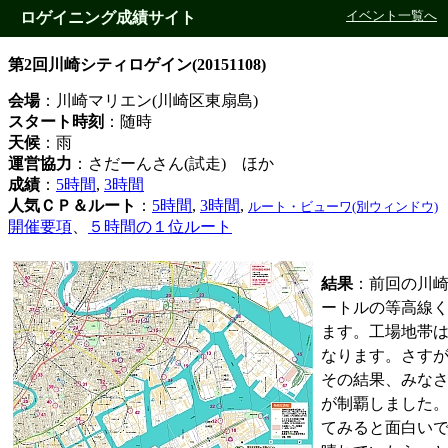
ロゲイニング成績サイト
イベント一覧へ
第2回川崎シティロゲイン(20151108)
会場
：川崎マリエン(川崎区東扇島)
スタート時刻
：随時
天候
：雨
運営協力
：さだーんさん(試走) ほか
成績
：
5時間
,
3時間
人気ＣＰ＆ルート
：
5時間
,
3時間
,
ルート・ビューワ(別ウィンドウ)
開催要項
、
５時間の１位ルート
結果
：前回の川崎
ートルの等高線く
ます。工場地帯
なります。さす
その結果、みなさ
が制覇しました
てみると面白い