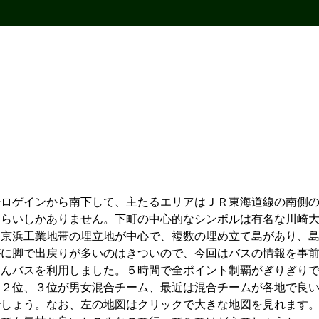
ロゲインから南下して、主たるエリアはＪＲ東海道線の南側の
らいしかありません。下町の中心的なシンボルは有名な川崎大師
は京浜工業地帯の埋立地が中心で、複数の埋め立て島があり、
がに脚で出戻りが多いのはきついので、今回はバスの情報を事
んバスを利用しました。５時間で全ポイント制覇がぎりぎりで出来
。２位、３位が男女混合チーム、最近は混合チームが各地で良
でしょう。なお、左の地図はクリックで大きな地図を見れます