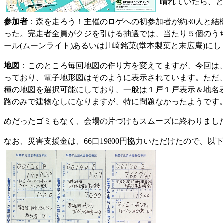
晴れていたら、
参加者
：森を走ろう！主催のロゲへの初参加者が約30人と
った。完走者全員がクジを引ける抽選では、当たり５個のう
ール(ムーンライト)あるいは川崎銘菓(堂本製菓と末広庵)に
地図
：このところ毎回地図の作り方を変えてますが、今回は
っており、電子地形図はそのように表示されています。ただ、
種の地図を選択可能にしており、一般は１戸１戸表示＆地名
路のみで建物なしになりますが、特に問題なかったようです。
めだったゴミもなく、会場の片づけもスムーズに終わりまし
なお、災害支援金は、66口19800円協力いただけたので、