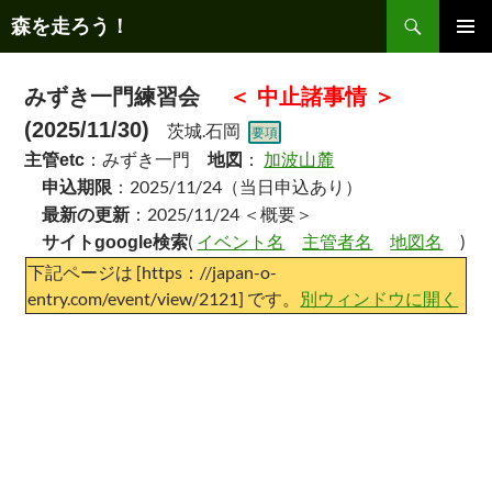
コ
検
森を走ろう！
ン
索
テ
メインメ
ニュー
ン
みずき一門練習会
＜ 中止諸事情 ＞
ツ
(2025/11/30)
茨城.石岡
要項
へ
：みずき一門
：
加波山麓
主管etc
地図
ス
：2025/11/24（当日申込あり）
申込期限
キ
：2025/11/24 ＜概要＞
最新の更新
ッ
(
イベント名
主管者名
地図名
)
サイトgoogle検索
プ
下記ページは [https：//japan-o-
entry.com/event/view/2121] です。
別ウィンドウに開く