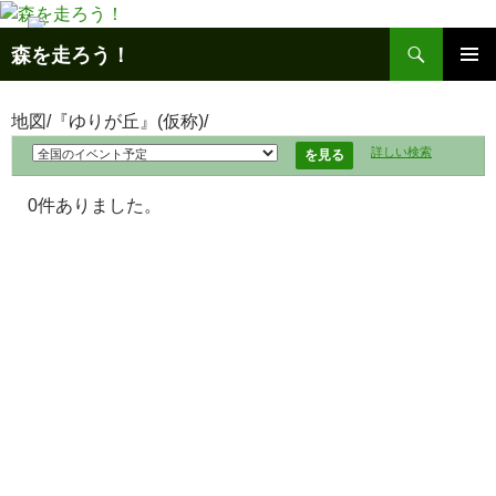
コ
ン
検
森を走ろう！
テ
索
メインメ
ン
ニュー
ツ
地図/『ゆりが丘』(仮称)/
へ
詳しい検索
ス
キ
0件ありました。
ッ
プ