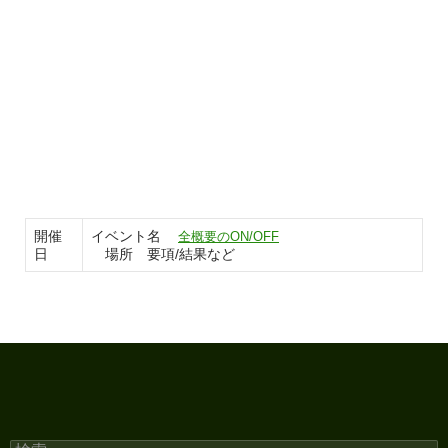
開催
イベント名
全概要のON/OFF
日
場所 要項/結果など
検