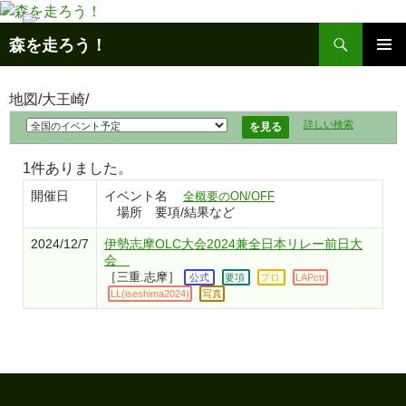
コ
ン
検
森を走ろう！
テ
索
メインメ
ン
ニュー
ツ
地図/大王崎/
へ
詳しい検索
ス
キ
1件ありました。
ッ
開催日
イベント名
全概要のON/OFF
プ
場所 要項/結果など
2024/12/7
伊勢志摩OLC大会2024兼全日本リレー前日大
会
［
］
三重.志摩
公式
要項
プロ
LAPctr
LL(iseshima2024)
写真