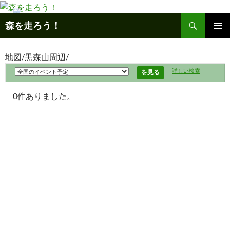
コ
ン
検
森を走ろう！
テ
索
ン
メインメ
ニュー
ツ
地図/黒森山周辺/
へ
詳しい検索
ス
キ
0件ありました。
ッ
プ