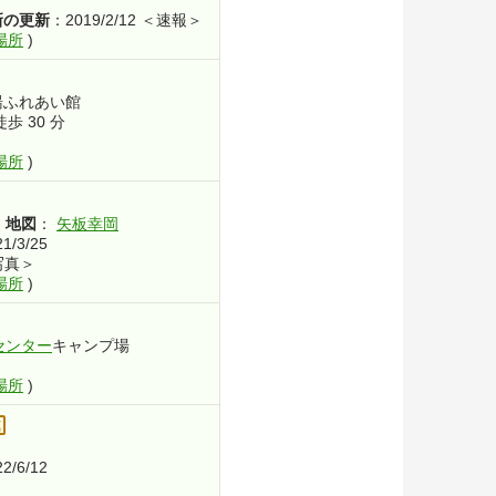
新の更新
：2019/2/12 ＜速報＞
場所
)
湯ふれあい館
徒歩 30 分
場所
)
地図
,
：
矢板幸岡
1/3/25
、写真＞
場所
)
センター
キャンプ場
場所
)
真
2/6/12