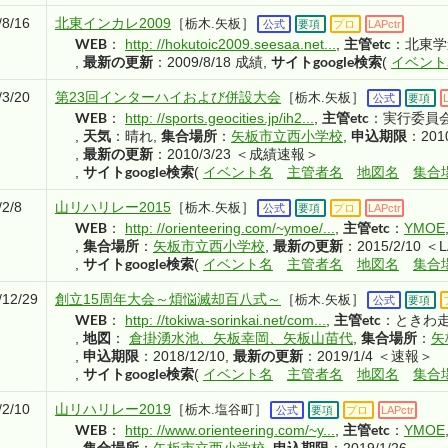
/8/16
北東インカレ2009
［
］
栃木.矢板
公式
要項
プロ
LAPctr
WEB
主管etc
：
http: //hokutoic2009.seesaa.net...
,
：北東学
最新の更新
サイトgoogle検索
,
：2009/8/18 成績
,
(
イベント
/3/20
第23回インターハイおよび併設大会
［
］
栃木.矢板
公式
要項
WEB
主管etc
：
http: //sports.geocities.jp/ih2...
,
：実行委員
天気
集合場所
申込期限
,
：晴れ
,
：
矢板市立西小学校
,
：2010
最新の更新
,
：2010/3/23 ＜成績速報＞
サイトgoogle検索
,
(
イベント名
主管者名
地図名
集合
/2/8
山リハリレー2015
［
］
栃木.矢板
公式
要項
プロ
LAPctr
WEB
主管etc
：
http: //orienteering.com/~ymoe/...
,
：
YMOE
集合場所
最新の更新
,
：
矢板市立西小学校
,
：2015/2/10 ＜
サイトgoogle検索
,
(
イベント名
主管者名
地図名
集合
/12/29
創立15周年大会～煩悩滅却百八式～
［
］
栃木.矢板
公式
要項
WEB
主管etc
：
http: //tokiwa-sorinkai.net/com...
,
：ときわ
地図
集合場所
,
：
倉掛湧水池、矢板幸岡、矢板山苗代
,
：
矢
申込期限
最新の更新
,
：2018/12/10
,
：2019/1/4 ＜速報＞
サイトgoogle検索
,
(
イベント名
主管者名
地図名
集合
/2/10
山リハリレー2019
［
］
栃木.塩谷町
公式
要項
プロ
LAPctr
WEB
主管etc
：
http: //www.orienteering.com/~y...
,
：
YMOE
集合場所
申込期限
,
：
矢板市立西小学校
,
：2019/1/26