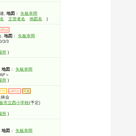
地図
連
,
：
矢板幸岡
名
主管者名
地図名
)
LAPctr
地図
会
,
：
矢板幸岡
/3/3
場所
)
地図
,
：
矢板幸岡
LAP＞
場所
)
プロ
LAPctr
写真
走林会
板市立西小学校
(予定)
場所
)
地図
,
：
矢板幸岡