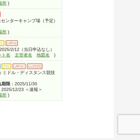
場所
)
泉センターキャンプ場（予定）
場所
)
ロ
LAPctr
2025/2/12（当日申込なし）
ント名
主管者名
地図名
)
プロ
LAPctr
LL(2025)
会 ミドル・ディスタンス競技
込期限
：2025/11/30
2025/12/23 ＜速報＞
場所
)