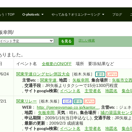
O-photo etc
う！TOP
やってみる？オリエンテーリング
ブログ
板幸岡/
詳しい検索
件ありました。
日
イベント名
場所 要項/結果など
全概要のON/OFF
/6/24
関東学連ロングセレ併設大会
［
］
栃木.矢板
要項
LAPctr
主管etc
地図
集合場所
：
関東学連
,
：
矢板幸岡
,
：
矢板市立
交通手段
,
：JR矢板よりタクシーで15分1300円程度
サイトgoogle検索
,
(
イベント名
主管者名
地図名
集合
/2/1
関東リレー
［
］
栃木.矢板
公式
要項
LAPctr
WEB
主管etc
：
http: //genesysmap.co.jp/kantor...
,
：ジェネ
地図
天気
集合場所
,
：
矢板幸岡
,
：晴れ
,
：
城の湯温泉センタ
申込期限
交通手段
,
：2009/1/18(当日申込なし)
,
：JR矢板よ
最新の更新
,
：2009/2/3 成績速報
サイトgoogle検索
,
(
イベント名
主管者名
地図名
集合