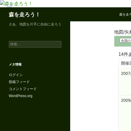
コ
ン
検
森を走ろう！
森を走ろ
テ
索
ン
さあ、地図を片手に自由に走ろう
ツ
地図/矢
へ
検
ス
索:
キ
14
ッ
開催
メタ情報
プ
2007
ログイン
投稿フィード
コメントフィード
WordPress.org
2009