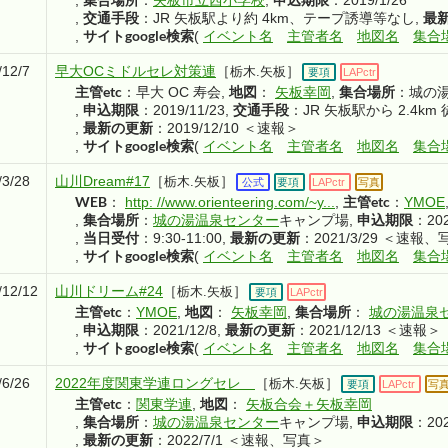
交通手段
最
,
：JR 矢板駅より約 4km、テープ誘導等なし
,
サイトgoogle検索
,
(
イベント名
主管者名
地図名
集合
/12/7
早大OCミドルセレ対策連
［
］
栃木.矢板
要項
LAPctr
主管etc
地図
集合場所
：早大 OC 寿会
,
：
矢板幸岡
,
：城の
申込期限
交通手段
,
：2019/11/23
,
：JR 矢板駅から 2.4km 
最新の更新
,
：2019/12/10 ＜速報＞
サイトgoogle検索
,
(
イベント名
主管者名
地図名
集合
/3/28
山川Dream#17
［
］
栃木.矢板
公式
要項
LAPctr
写真
WEB
主管etc
：
http: //www.orienteering.com/~y...
,
：
YMOE
集合場所
申込期限
,
：
城の湯温泉センター
キャンプ場
,
：202
当日受付
最新の更新
,
：9:30-11:00
,
：2021/3/29 ＜速報
サイトgoogle検索
,
(
イベント名
主管者名
地図名
集合
/12/12
山川ドリーム#24
［
］
栃木.矢板
要項
LAPctr
主管etc
地図
集合場所
：
YMOE
,
：
矢板幸岡
,
：
城の湯温泉
申込期限
最新の更新
,
：2021/12/8
,
：2021/12/13 ＜速報＞
サイトgoogle検索
,
(
イベント名
主管者名
地図名
集合
/6/26
2022年度関東学連ロングセレ
［
］
栃木.矢板
要項
LAPctr
写
主管etc
地図
：
関東学連
,
：
矢板合会＋矢板幸岡
集合場所
申込期限
,
：
城の湯温泉センター
キャンプ場
,
：202
最新の更新
,
：2022/7/1 ＜速報、写真＞