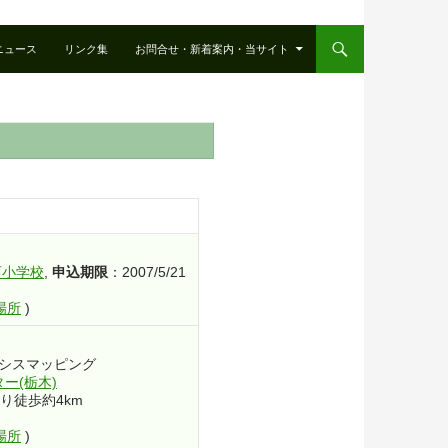
ニュース
リンク集
お問合せ・新着案内・当サイト
申込期限
西小学校
,
：2007/5/21
場所
)
シスマッピング
ー(栃木)
り徒歩約4km
場所
)