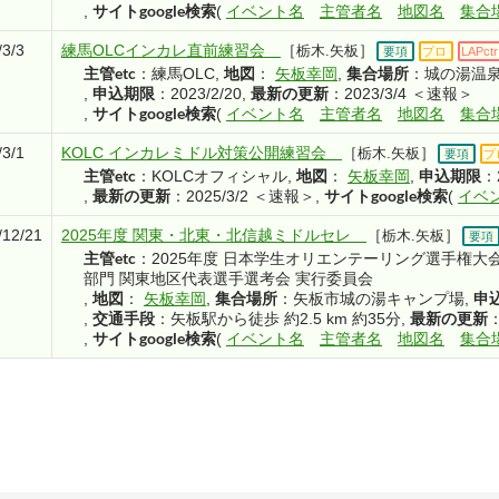
サイトgoogle検索
,
(
イベント名
主管者名
地図名
集合
/3/3
練馬OLCインカレ直前練習会
［
］
栃木.矢板
要項
プロ
LAPctr
主管etc
地図
集合場所
：練馬OLC
,
：
矢板幸岡
,
：城の湯温
申込期限
最新の更新
,
：2023/2/20
,
：2023/3/4 ＜速報＞
サイトgoogle検索
,
(
イベント名
主管者名
地図名
集合
/3/1
KOLC インカレミドル対策公開練習会
［
］
栃木.矢板
要項
プ
主管etc
地図
申込期限
：KOLCオフィシャル
,
：
矢板幸岡
,
：
最新の更新
サイトgoogle検索
,
：2025/3/2 ＜速報＞
,
(
イベ
/12/21
2025年度 関東・北東・北信越ミドルセレ
［
］
栃木.矢板
要項
主管etc
：2025年度 日本学生オリエンテーリング選手権大
部門 関東地区代表選手選考会 実行委員会
地図
集合場所
申
,
：
矢板幸岡
,
：矢板市城の湯キャンプ場
,
交通手段
最新の更新
,
：矢板駅から徒歩 約2.5 km 約35分
,
：
サイトgoogle検索
,
(
イベント名
主管者名
地図名
集合