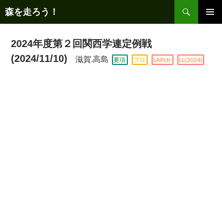
コ
検
森を走ろう！
ン
索
テ
メインメ
ニュー
ン
2024年度第２回関西学連定例戦
ツ
(2024/11/10)
滋賀.高島
要項
プロ
LAPctr
LL(2024)
へ
ス
キ
ッ
プ