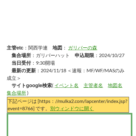
：関西学連
：
ガリバーの森
主管etc
地図
：ガリバーハット
：2024/10/27
集合場所
申込期限
：9:30開場
当日受付
：2024/11/18 ＜速報：MF/WF/MASのみ
最新の更新
成立＞
(
イベント名
主管者名
地図名
サイトgoogle検索
集合場所
)
下記ページは [https：//mulka2.com/lapcenter/index.jsp?
event=8766] です。
別ウィンドウに開く