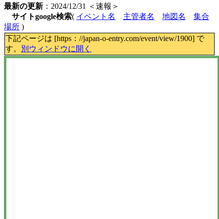
最新の更新
：2024/12/31 ＜速報＞
サイトgoogle検索
(
イベント名
主管者名
地図名
集合
場所
)
下記ページは [https：//japan-o-entry.com/event/view/1900] で
す。
別ウィンドウに開く