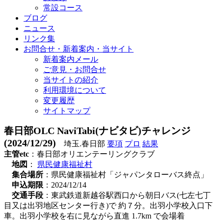
常設コース
ブログ
ニュース
リンク集
お問合せ・新着案内・当サイト
新着案内メール
ご意見・お問合せ
当サイトの紹介
利用環境について
変更履歴
サイトマップ
春日部OLC NaviTabi(ナビタビ)チャレンジ
(2024/12/29)
埼玉.春日部
要項
プロ
結果
主管etc
：春日部オリエンテーリングクラブ
地図
：
県民健康福祉村
集合場所
：県民健康福祉村「ジャパンタローバス終点」
申込期限
：2024/12/14
交通手段
：東武鉄道新越谷駅西口から朝日バス(七左七丁
目又は出羽地区センター行き)で 約７分。出羽小学校入口下
車。出羽小学校を右に見ながら直進 1.7km で会場着