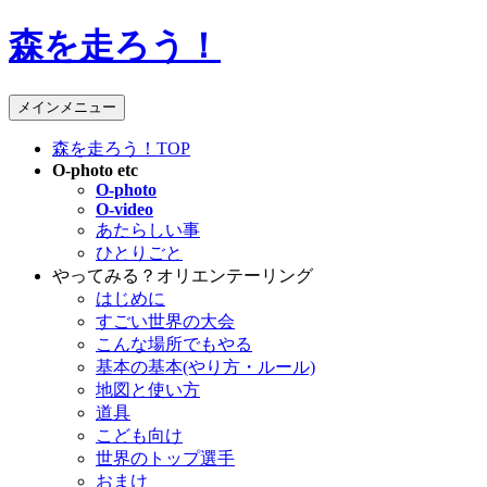
コ
森を走ろう！
ン
テ
ン
検
メインメニュー
ツ
索
へ
森を走ろう！TOP
ス
O-photo etc
O-photo
キ
O-video
ッ
あたらしい事
プ
ひとりごと
やってみる？オリエンテーリング
はじめに
すごい世界の大会
こんな場所でもやる
基本の基本(やり方・ルール)
地図と使い方
道具
こども向け
世界のトップ選手
おまけ