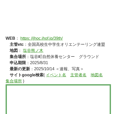
WEB
：
https: //jhoc.jhof.jp/39th/
主管etc
：全国高校生中学生オリエンテーリング連盟
地図
：
塩谷熊ノ木
集合場所
：塩谷町自然休養センター グラウンド
申込期限
：2025/8/31
最新の更新
：2025/10/14 ＜速報、写真＞
サイトgoogle検索
(
イベント名
主管者名
地図名
集合場所
)