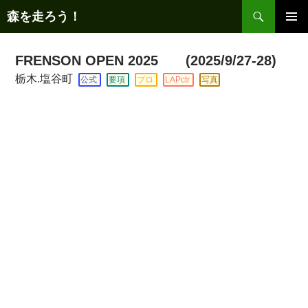
コ
検
森を走ろう！
ン
索
メインメ
テ
ニュー
ン
FRENSON OPEN 2025 (2025/9/27-28)
ツ
栃木.塩谷町
公式
要項
プロ
LAPctr
写真
へ
ス
キ
ッ
プ