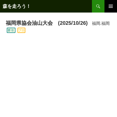
コ
検
森を走ろう！
ン
索
メインメ
テ
ニュー
ン
福岡県協会油山大会 (2025/10/26)
福岡.福岡
ツ
要項
プロ
へ
ス
キ
ッ
プ