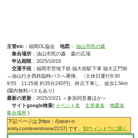
主管etc
：福岡OL協会
地図
：
油山市民の森
集合場所
：油山市民の森 森の広場
申込期限
：2025/10/16
交通手段
：福岡市営地下鉄 福大前駅下車 福大正門前
→油山行き西鉄臨時バスへ乗換、〈土休日運行8:30
9:55 11:25発 約35分240円)、終点下車し、徒歩1.5km
(園内無料バスもあり)
最新の更新
：2025/10/21 ＜参加同意書ほか＞
サイトgoogle検索
(
イベント名
主管者名
地図名
集合場所
)
下記ページは [https：//japan-o-
entry.com/event/view/2237] です。
別ウィンドウに開く