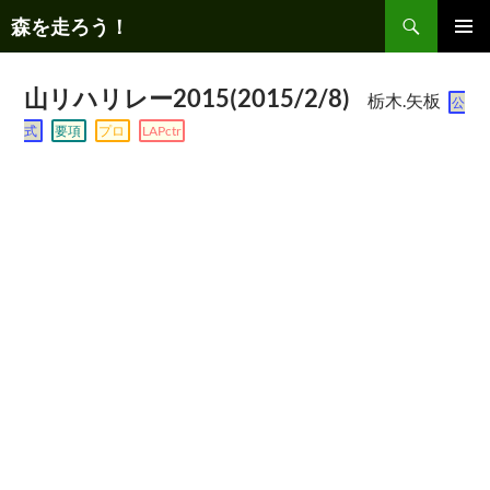
コ
検
森を走ろう！
ン
索
メインメ
テ
ニュー
ン
山リハリレー2015(2015/2/8)
栃木.矢板
公
ツ
式
要項
プロ
LAPctr
へ
ス
キ
ッ
プ