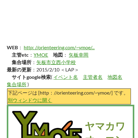
WEB
：
http: //orienteering.com/~ymoe/...
主管etc
：
YMOE
地図
：
矢板幸岡
集合場所
：
矢板市立西小学校
最新の更新
：2015/2/10 ＜LAP＞
サイトgoogle検索
(
イベント名
主管者名
地図名
集合場所
)
下記ページは [http：//orienteering.com/~ymoe/] です。
別ウィンドウに開く