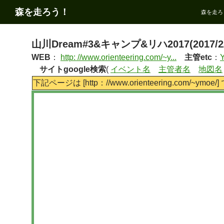
コ
検
森を走ろう！
森を走ろ
ン
索
テ
ン
山川Dream#3&キャンプ&リハ2017(2017/2/
ツ
WEB
：
http: //www.orienteering.com/~y...
主管etc
：
へ
サイトgoogle検索
(
イベント名
主管者名
地図名
ス
下記ページは [http：//www.orienteering.com/~ymoe/
キ
ッ
プ