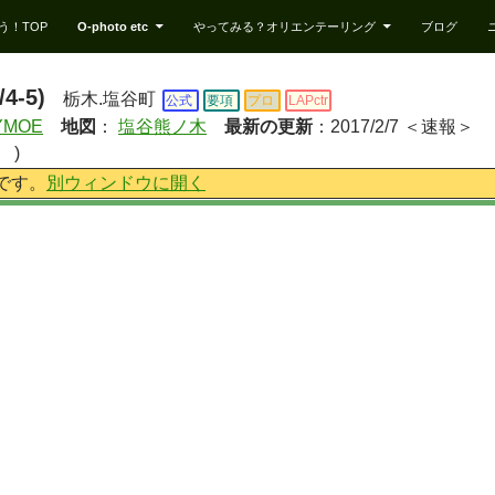
う！TOP
O-photo etc
やってみる？オリエンテーリング
ブログ
4-5)
栃木.塩谷町
公式
要項
プロ
LAPctr
YMOE
地図
：
塩谷熊ノ木
最新の更新
：2017/2/7 ＜速報＞
)
] です。
別ウィンドウに開く