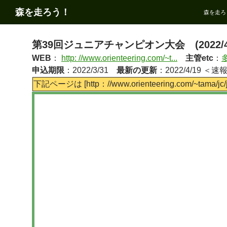
コ
検
森を走ろう！
森を走ろ
ン
索
テ
ン
第39回ジュニアチャンピオン大会 (2022/4/
ツ
WEB
：
http: //www.orienteering.com/~t...
主管etc
：
へ
申込期限
：2022/3/31
最新の更新
：2022/4/19 ＜速
ス
下記ページは [http：//www.orienteering.com/~tama/
キ
ッ
プ