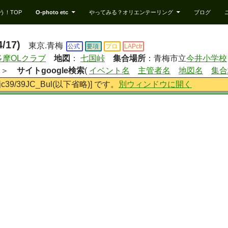
う！TOP
O-photo etc
やってみる？オリエンテーリング
ブログ
17)
東京.青梅
公式
要項
プロ
LAPctr
多摩OLクラブ
地図
：
七国峠
集合場所
：青梅市立
今井小学校
報＞
サイトgoogle検索
(
イベント名
主管者名
地図名
集合
jc/jc39/39JC_Bul(以下省略)] です。
別ウィンドウに開く