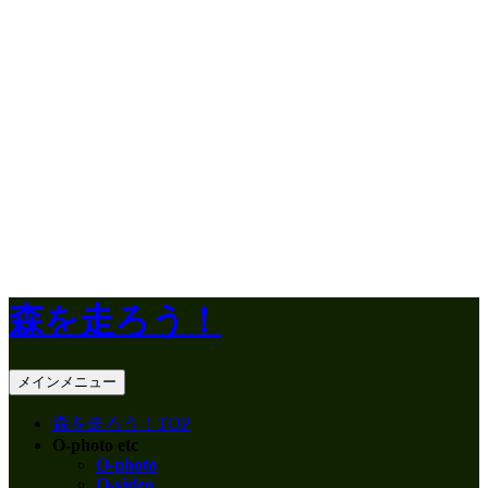
コ
ン
テ
ン
ツ
へ
ス
キ
ッ
プ
森を走ろう！
検
メインメニュー
索
森を走ろう！TOP
O-photo etc
O-photo
O-video