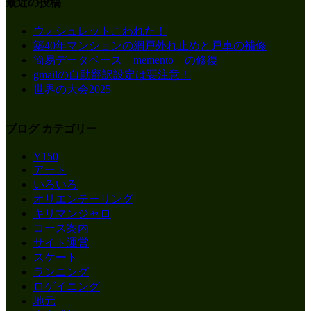
最近の投稿
ウォシュレットこわれた！
築40年マンションの網戸外れ止めと戸車の補修
簡易データベース memento の修復
gmailの自動翻訳設定は要注意！
世界の大会2025
ブログ カテゴリー
Y150
アート
いろいろ
オリエンテーリング
キリマンジャロ
コース案内
サイト運営
スケート
ランニング
ロゲイニング
地元