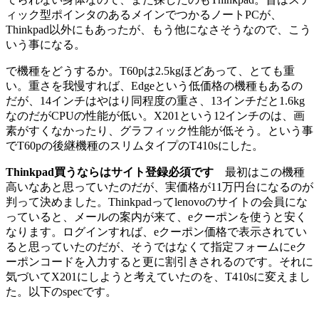
ィック型ポインタのあるメインでつかるノートPCが、
Thinkpad以外にもあったが、もう他になさそうなので、こう
いう事になる。
で機種をどうするか。T60pは2.5kgほどあって、とても重
い。重さを我慢すれば、Edgeという低価格の機種もあるの
だが、14インチはやはり同程度の重さ、13インチだと1.6kg
なのだがCPUの性能が低い。X201という12インチのは、画
素がすくなかったり、グラフィック性能が低そう。という事
でT60pの後継機種のスリムタイプのT410sにした。
Thinkpad買うならはサイト登録必須です
最初はこの機種
高いなあと思っていたのだが、実価格が11万円台になるのが
判って決めました。Thinkpadってlenovoのサイトの会員にな
っていると、メールの案内が来て、eクーポンを使うと安く
なります。ログインすれば、eクーポン価格で表示されてい
ると思っていたのだが、そうではなくて指定フォームにeク
ーポンコードを入力すると更に割引きされるのです。それに
気づいてX201にしようと考えていたのを、T410sに変えまし
た。以下のspecです。