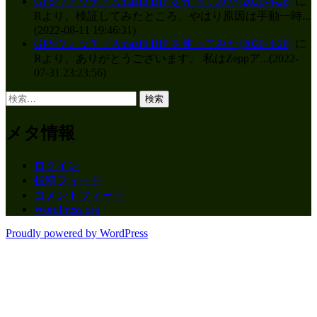
GPSウォッチ／Amazfit BIP を使ってみた(2020-4-28)
に
Rより、検証してみたところ、やはり原因は手動一時...
(2022-08-11 19:46:31)
GPSウォッチ／Amazfit BIP を使ってみた(2020-4-28)
に
Rより、ありがとうございます。 私はZeppア...(2022-
07-31 23:23:56)
検
索:
メタ情報
ログイン
投稿フィード
コメントフィード
WordPress.org
Proudly powered by WordPress