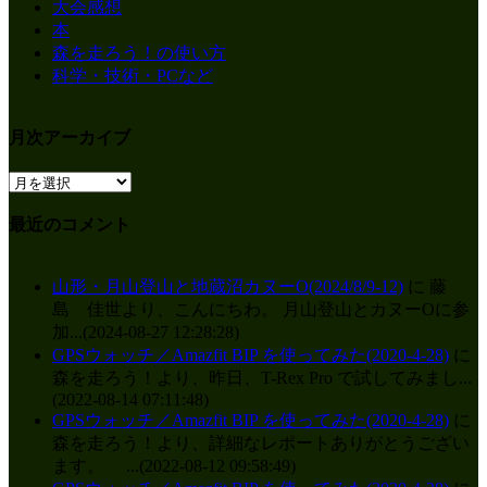
大会感想
本
森を走ろう！の使い方
科学・技術・PCなど
月次アーカイブ
最近のコメント
山形・月山登山と地蔵沼カヌーO(2024/8/9-12)
に 藤
島 佳世より、こんにちわ。 月山登山とカヌーOに参
加...(2024-08-27 12:28:28)
GPSウォッチ／Amazfit BIP を使ってみた(2020-4-28)
に
森を走ろう！より、昨日、T-Rex Pro で試してみまし...
(2022-08-14 07:11:48)
GPSウォッチ／Amazfit BIP を使ってみた(2020-4-28)
に
森を走ろう！より、詳細なレポートありがとうござい
ます。 ...(2022-08-12 09:58:49)