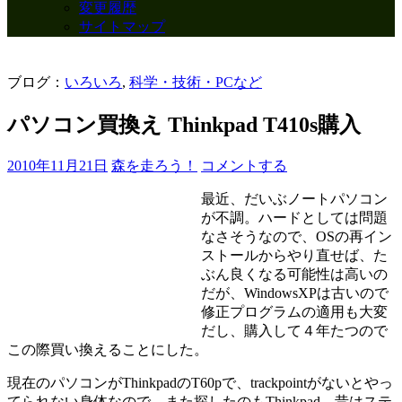
変更履歴
サイトマップ
ブログ：
いろいろ
,
科学・技術・PCなど
パソコン買換え Thinkpad T410s購入
2010年11月21日
森を走ろう！
コメントする
最近、だいぶノートパソコン
が不調。ハードとしては問題
なさそうなので、OSの再イン
ストールからやり直せば、た
ぶん良くなる可能性は高いの
だが、WindowsXPは古いので
修正プログラムの適用も大変
だし、購入して４年たつので
この際買い換えることにした。
現在のパソコンがThinkpadのT60pで、trackpointがないとやっ
てられない身体なので、また探したのもThinkpad。昔はステ