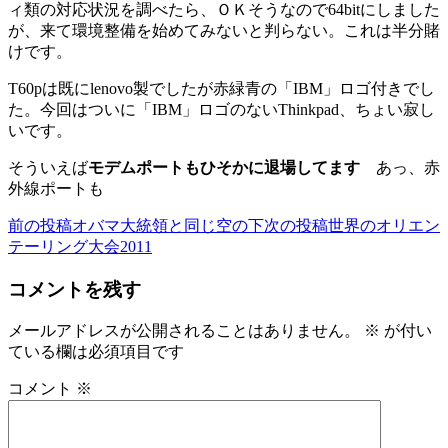
ィ類の対応状況を調べたら、ＯＫそうなので64bitにしました
が、来て環境整備を始めてみないと判らない。これは半分賭
けです。
T60pは既にlenovo製でしたが赤緑青の「IBM」ロゴ付きでし
た。今回はついに「IBM」ロゴのないThinkpad、ちょい寂し
いです。
そういえば
モデムポートもひそかに退場してます
あっ、赤
外線ポートも
前の投稿
オバマ大統領と同じ空の下
次の投稿
世界のオリエン
投
テーリング大会2011
稿
コメントを残す
ナ
ビ
メールアドレスが公開されることはありません。
※
が付い
ている欄は必須項目です
ゲ
ー
コメント
※
シ