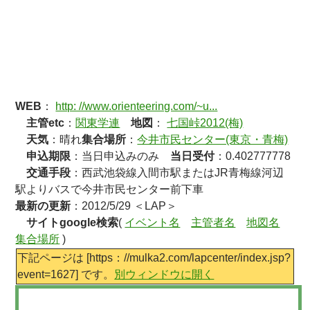
WEB
：
http: //www.orienteering.com/~u...
主管etc
：
関東学連
地図
：
七国峠2012(梅)
天気
：晴れ
集合場所
：
今井市民センター(東京・青梅)
申込期限
：当日申込みのみ
当日受付
：0.402777778
交通手段
：西武池袋線入間市駅またはJR青梅線河辺
駅よりバスで今井市民センター前下車
最新の更新
：2012/5/29 ＜LAP＞
サイトgoogle検索
(
イベント名
主管者名
地図名
集合場所
)
下記ページは [https：//mulka2.com/lapcenter/index.jsp?
event=1627] です。
別ウィンドウに開く