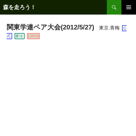
コ
検
森を走ろう！
ン
索
メインメ
テ
ニュー
ン
関東学連ペア大会(2012/5/27)
東京.青梅
公
ツ
式
要項
LAPctr
へ
ス
キ
ッ
プ