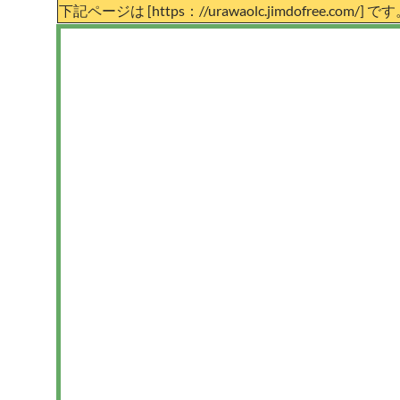
下記ページは [https：//urawaolc.jimdofree.com/] で