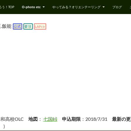
ろう！TOP
やってみる？オリエンテーリング
ブログ
O-photo etc
.飯能
公式
要項
LAPctr
和高校OLC
：
七国峠
：2018/7/31
地図
申込期限
最新の更
)