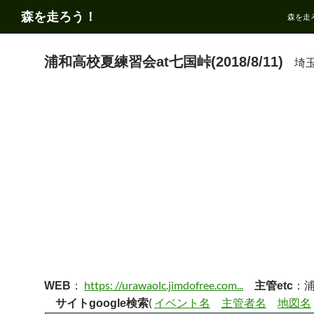
コ
検
森を走ろう！
森を走
ン
索
テ
ン
浦和高校夏練習会at七国峠(2018/8/11)
埼玉
ツ
へ
ス
キ
ッ
プ
：
https: //urawaolc.jimdofree.com...
：浦
WEB
主管etc
(
イベント名
主管者名
地図名
サイトgoogle検索