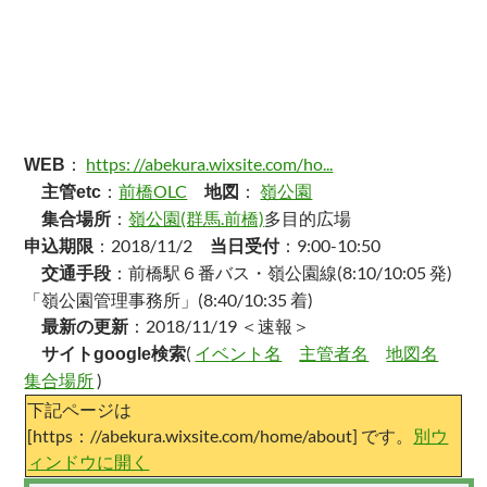
：
https: //abekura.wixsite.com/ho...
WEB
：
前橋OLC
：
嶺公園
主管etc
地図
：
嶺公園(群馬.前橋)
多目的広場
集合場所
：2018/11/2
：9:00-10:50
申込期限
当日受付
：前橋駅６番バス・嶺公園線(8:10/10:05 発)
交通手段
「嶺公園管理事務所」(8:40/10:35 着)
：2018/11/19 ＜速報＞
最新の更新
(
イベント名
主管者名
地図名
サイトgoogle検索
集合場所
)
下記ページは
[https：//abekura.wixsite.com/home/about] です。
別ウ
ィンドウに開く