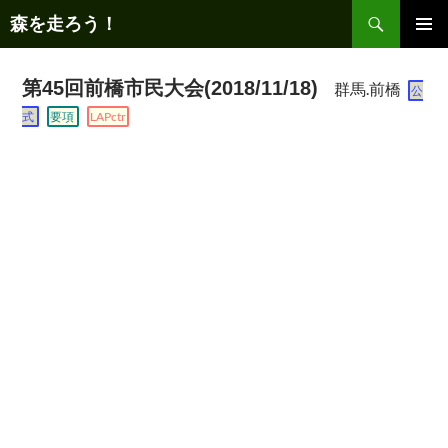
コ
検
森を走ろう！
ン
索
テ
メインメ
ニュー
ン
第45回前橋市民大会(2018/11/18)
群馬.前橋
公
ツ
式
要項
LAPctr
へ
ス
キ
ッ
プ