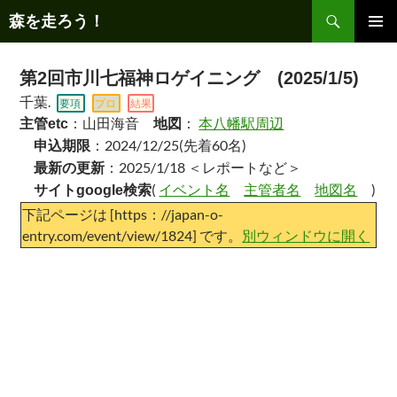
コ
検
森を走ろう！
ン
索
テ
メインメ
ニュー
ン
第2回市川七福神ロゲイニング (2025/1/5)
ツ
千葉.
要項
プロ
結果
へ
：山田海音
：
本八幡駅周辺
主管etc
地図
ス
：2024/12/25(先着60名)
申込期限
キ
：2025/1/18 ＜レポートなど＞
最新の更新
ッ
(
イベント名
主管者名
地図名
)
サイトgoogle検索
プ
下記ページは [https：//japan-o-
entry.com/event/view/1824] です。
別ウィンドウに開く