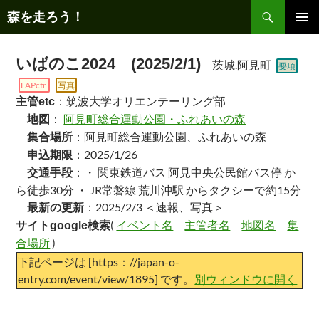
コ
検
森を走ろう！
ン
索
テ
メインメ
ニュー
ン
いばのこ2024 (2025/2/1)
茨城.阿見町
要項
ツ
LAPctr
写真
へ
：筑波大学オリエンテーリング部
主管etc
ス
：
阿見町総合運動公園・ふれあいの森
地図
キ
：阿見町総合運動公園、ふれあいの森
集合場所
ッ
：2025/1/26
申込期限
プ
：・ 関東鉄道バス 阿見中央公民館バス停 か
交通手段
ら徒歩30分 ・ JR常磐線 荒川沖駅 からタクシーで約15分
：2025/2/3 ＜速報、写真＞
最新の更新
(
イベント名
主管者名
地図名
集
サイトgoogle検索
合場所
)
下記ページは [https：//japan-o-
entry.com/event/view/1895] です。
別ウィンドウに開く