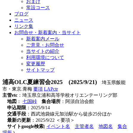
おまけ
常設コース
ブログ
ニュース
リンク集
お問合せ・新着案内・当サイト
新着案内メール
ご意見・お問合せ
当サイトの紹介
利用環境について
変更履歴
サイトマップ
浦高OLC夏練習会2025 (2025/9/21)
埼玉県飯能
市・東京.青梅
要項
LAPctr
主管etc
：埼玉県立浦和高等学校オリエンテーリング部
地図
：
七国峠
集合場所
：阿須自治会館
申込期限
：2025/9/14
交通手段
：西武池袋線元加治駅から徒歩25分ほか
最新の更新
：2025/9/22 ＜要項＞
サイトgoogle検索
(
イベント名
主管者名
地図名
集合
場所
)