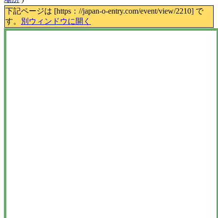
下記ページは [https：//japan-o-entry.com/event/view/2210] で
す。
別ウィンドウに開く