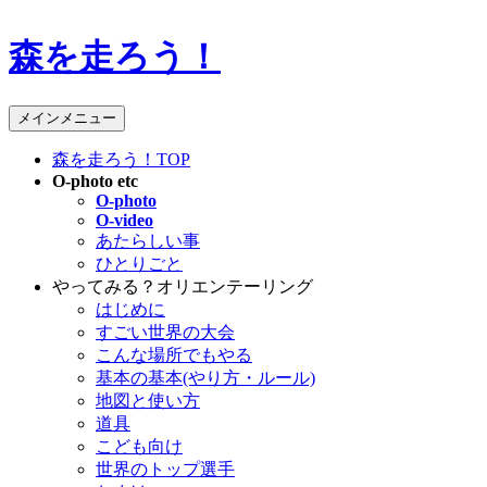
森を走ろう！
検
メインメニュー
索
森を走ろう！TOP
O-photo etc
O-photo
O-video
あたらしい事
ひとりごと
やってみる？オリエンテーリング
はじめに
すごい世界の大会
こんな場所でもやる
基本の基本(やり方・ルール)
地図と使い方
道具
こども向け
世界のトップ選手