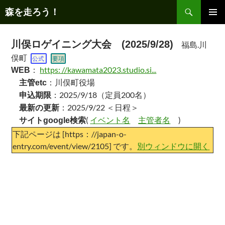
コ
検
森を走ろう！
ン
索
テ
メインメ
ニュー
ン
川俣ロゲイニング大会 (2025/9/28)
福島.川
ツ
俣町
公式
要項
へ
：
https: //kawamata2023.studio.si...
WEB
ス
：川俣町役場
主管etc
キ
：2025/9/18（定員200名）
申込期限
ッ
：2025/9/22 ＜日程＞
最新の更新
プ
(
イベント名
主管者名
)
サイトgoogle検索
下記ページは [https：//japan-o-
entry.com/event/view/2105] です。
別ウィンドウに開く