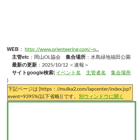
：
http: //www.orienteering.com/~o...
WEB
：岡山OL協会
：水島緑地福田公園
主管etc
集合場所
：2025/10/12 ＜速報＞
最新の更新
(
イベント名
主管者名
集合場所
サイトgoogle検索
)
下記ページは [https：//mulka2.com/lapcenter/index.jsp?
event=9395%(以下省略)] です。
別ウィンドウに開く