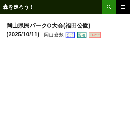
コ
検
森を走ろう！
ン
索
テ
メインメ
ニュー
ン
岡山県民パークO大会(福田公園)
ツ
(2025/10/11)
岡山.倉敷
公式
要項
LAPctr
へ
ス
キ
ッ
プ