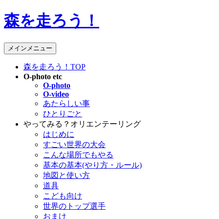
コ
森を走ろう！
ン
テ
ン
検
メインメニュー
ツ
索
へ
森を走ろう！TOP
ス
O-photo etc
O-photo
キ
O-video
ッ
あたらしい事
プ
ひとりごと
やってみる？オリエンテーリング
はじめに
すごい世界の大会
こんな場所でもやる
基本の基本(やり方・ルール)
地図と使い方
道具
こども向け
世界のトップ選手
おまけ