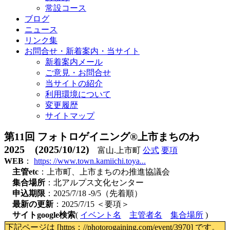
常設コース
ブログ
ニュース
リンク集
お問合せ・新着案内・当サイト
新着案内メール
ご意見・お問合せ
当サイトの紹介
利用環境について
変更履歴
サイトマップ
第11回 フォトロゲイニング®上市まちのわ
2025 (2025/10/12)
富山.上市町
公式
要項
WEB
：
https: //www.town.kamiichi.toya...
主管etc
：上市町、上市まちのわ推進協議会
集合場所
：北アルプス文化センター
申込期限
：2025/7/18 -9/5（先着順）
最新の更新
：2025/7/15 ＜要項＞
サイトgoogle検索
(
イベント名
主管者名
集合場所
)
下記ページは [https：//photorogaining.com/event/3970] です。