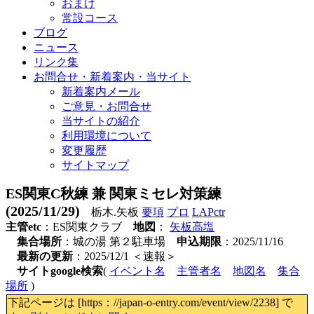
おまけ
常設コース
ブログ
ニュース
リンク集
お問合せ・新着案内・当サイト
新着案内メール
ご意見・お問合せ
当サイトの紹介
利用環境について
変更履歴
サイトマップ
ES関東C秋練 兼 関東ミセレ対策練
(2025/11/29)
栃木.矢板
要項
プロ
LAPctr
主管etc
：ES関東クラブ
地図
：
矢板高塩
集合場所
：城の湯 第２駐車場
申込期限
：2025/11/16
最新の更新
：2025/12/1 ＜速報＞
サイトgoogle検索
(
イベント名
主管者名
地図名
集合
場所
)
下記ページは [https：//japan-o-entry.com/event/view/2238] で