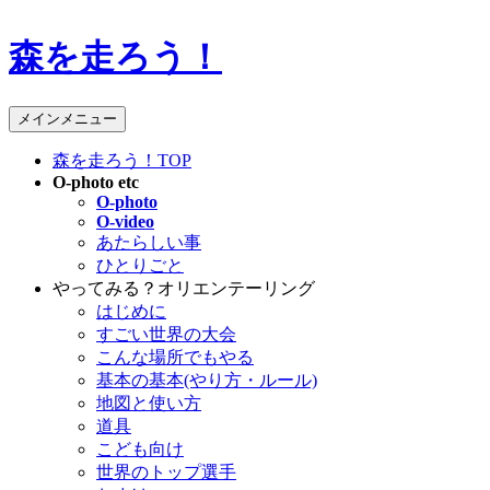
森を走ろう！
検
メインメニュー
索
森を走ろう！TOP
O-photo etc
O-photo
O-video
あたらしい事
ひとりごと
やってみる？オリエンテーリング
はじめに
すごい世界の大会
こんな場所でもやる
基本の基本(やり方・ルール)
地図と使い方
道具
こども向け
世界のトップ選手