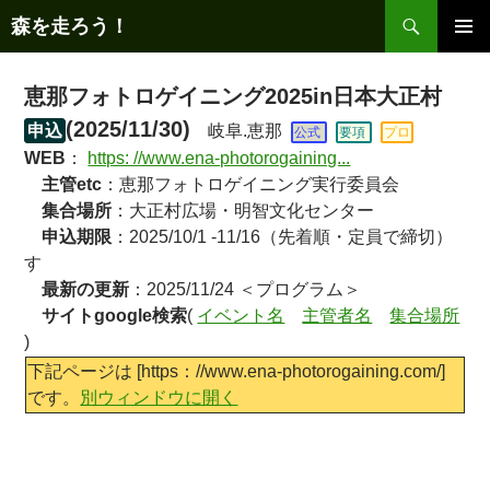
コ
検
森を走ろう！
ン
索
メインメ
テ
ニュー
ン
恵那フォトロゲイニング2025in日本大正村
ツ
(2025/11/30)
申込
岐阜.恵那
公式
要項
プロ
へ
WEB
：
https: //www.ena-photorogaining...
ス
主管etc
：恵那フォトロゲイニング実行委員会
キ
集合場所
：大正村広場・明智文化センター
ッ
申込期限
：2025/10/1 -11/16（先着順・定員で締切）
プ
す
最新の更新
：2025/11/24 ＜プログラム＞
サイトgoogle検索
(
イベント名
主管者名
集合場所
)
下記ページは [https：//www.ena-photorogaining.com/]
です。
別ウィンドウに開く