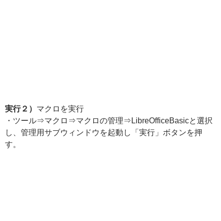
実行２）
マクロを実行
・ツール⇒マクロ⇒マクロの管理⇒LibreOfficeBasicと選択
し、管理用サブウィンドウを起動し「実行」ボタンを押
す。