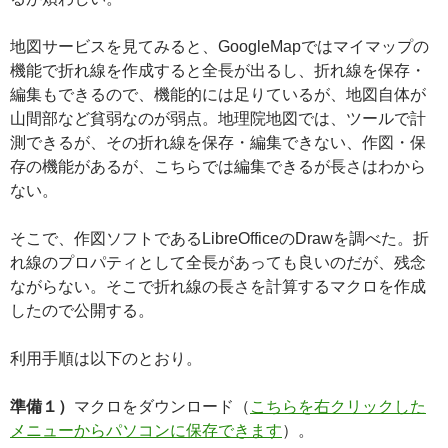
地図サービスを見てみると、GoogleMapではマイマップの
機能で折れ線を作成すると全長が出るし、折れ線を保存・
編集もできるので、機能的には足りているが、地図自体が
山間部など貧弱なのが弱点。地理院地図では、ツールで計
測できるが、その折れ線を保存・編集できない、作図・保
存の機能があるが、こちらでは編集できるが長さはわから
ない。
そこで、作図ソフトであるLibreOfficeのDrawを調べた。折
れ線のプロパティとして全長があっても良いのだが、残念
ながらない。そこで折れ線の長さを計算するマクロを作成
したので公開する。
利用手順は以下のとおり。
準備１）
マクロをダウンロード（
こちらを右クリックした
メニューからパソコンに保存できます
）。