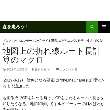
コ
ン
テ
ン
検
ツ
森を走ろう！
索
へ
メインメ
ス
ニュー
ブログ：
オリエンテーリング
,
サイト運営
,
ロゲイニング
,
科学・技術・PCな
キ
ど
地図上の折れ線ルート長計
ッ
プ
算のマクロ
2019年1月28日
森を走ろう！
コメントする
(2019-3-12) 対象となる要素にPolyLineShapeも処理でき
るよう追加した
地図作成でCPを決める時は、CPをまわるルートの長さを
知りたくなる。地図印刷してキルビメーターで測ればわか
るが煩わしい。