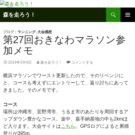
コ
ン
検
森を走ろう！
テ
索
メインメ
ン
ニュー
ツ
ブログ：
ランニング
,
大会感想
第27回おきなわマラソン参
へ
ス
加メモ
キ
ッ
2019年3月4日
森を走ろう！
コメントする
プ
横浜マラソンでワースト更新したので、そのリベンジに
と、コースも考えずにエントリーして、返り討ちにあって
きました。そのメモです。
コース
場所は沖縄市、宜野湾市、うるま市のあたりを周回するア
ップダウン豊かなコース。途中、嘉手納基地の中も2kmほ
ど入ります。大会サイトは
こちら
。GPSログによると累積
登りが395m。